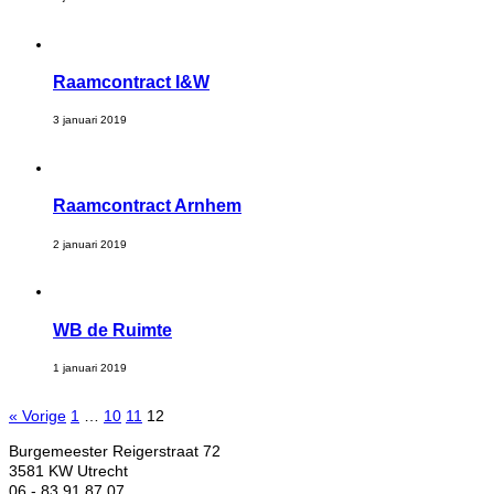
Raamcontract I&W
3 januari 2019
Raamcontract Arnhem
2 januari 2019
WB de Ruimte
1 januari 2019
« Vorige
1
…
10
11
12
Burgemeester Reigerstraat 72
3581 KW Utrecht
06 - 83 91 87 07